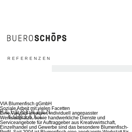
REFERENZEN
KONTAKT
VIA Blumenfisch gGmbH
Soziale Arbeit mit vielen Facetten
REFERENZEN
Eine Vielzahl kreativer, individuell angepasster
KONTAKT
Werkstattplätze, sowie handwerkliche Dienste und
Serviceangebote für Auftraggeber aus Kreativwirtschaft,
Einzelhandel und Gewerbe sind das besondere Blumenfisch-
Profil. Seit 2004 ist Blumenfisch eine anerkannte Werkstatt für