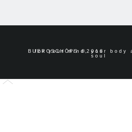
BUERO
for your mind, your body 
SCHŌPS
®2018
soul