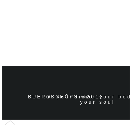
BUERO
for your mind, your bo
SCHŌPS
®2018
your soul